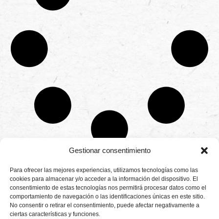
Gestionar consentimiento
CONTÁCTANOS
Para ofrecer las mejores experiencias, utilizamos tecnologías como las
Camino de
cookies para almacenar y/o acceder a la información del dispositivo. El
Productores
Aviso legal
Montemayor s/n
consentimiento de estas tecnologías nos permitirá procesar datos como el
de
21800 Moguer.
Política de
fresas,
comportamiento de navegación o las identificaciones únicas en este sitio.
Huelva ESPAÑA.
privacidad
frambuesas,
No consentir o retirar el consentimiento, puede afectar negativamente a
Canal de denuncias
arándanos
ciertas características y funciones.
info@cunadeplatero.com