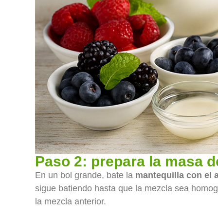
Paso 2: prepara la masa d
En un bol grande, bate la
mantequilla con el
sigue batiendo hasta que la mezcla sea homo
la mezcla anterior.