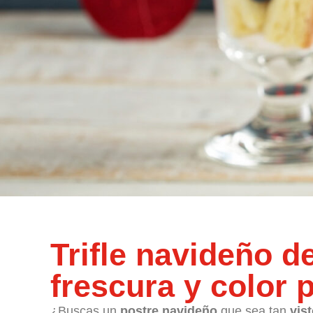
Trifle navideño d
frescura y color 
¿Buscas un
postre navideño
que sea tan
vis