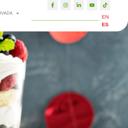
IVADA
EN
ES