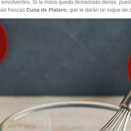
os envolventes. Si la masa queda demasiado densa, pued
esas frescas
Cuna de Platero
, que le darán un toque de c