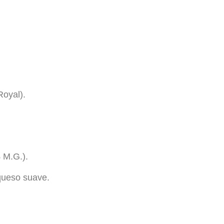
Royal).
 M.G.).
queso suave.