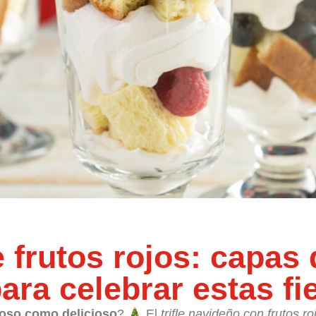
e frutos rojos: capas 
para celebrar estas fi
toso como delicioso
?
El
trifle navideño con frutos ro