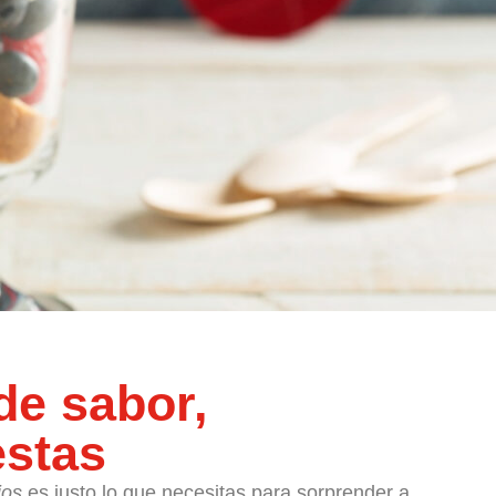
de sabor,
estas
jos
es justo lo que necesitas para sorprender a