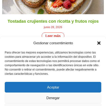
Tostadas crujientes con ricotta y frutos rojos
junio 28, 2026
Leer más
Gestionar consentimiento
CONTÁCTANOS
Camino de
Para ofrecer las mejores experiencias, utilizamos tecnologías como las
Productores
Aviso legal
Montemayor s/n
cookies para almacenar y/o acceder a la información del dispositivo. El
de
21800 Moguer.
Política de
consentimiento de estas tecnologías nos permitirá procesar datos como el
fresas,
Huelva ESPAÑA.
privacidad
comportamiento de navegación o las identificaciones únicas en este sitio.
frambuesas,
Canal de denuncias
No consentir o retirar el consentimiento, puede afectar negativamente a
arándanos
info@cunadeplatero.com
y
ciertas características y funciones.
+34 959 37 21
moras
desde
25
1988.
Aceptar
Calidad
MATERIALES
y
CORPORATIVOS
sostenibilidad
Denegar
Logotipo -
en
Dossier español -
cada