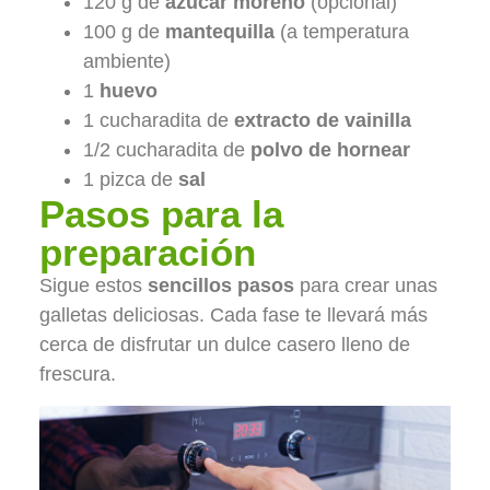
120 g de
azúcar moreno
(opcional)
100 g de
mantequilla
(a temperatura
ambiente)
1
huevo
1 cucharadita de
extracto de vainilla
1/2 cucharadita de
polvo de hornear
1 pizca de
sal
Pasos para la
preparación
Sigue estos
sencillos pasos
para crear unas
galletas deliciosas. Cada fase te llevará más
cerca de disfrutar un dulce casero lleno de
frescura.