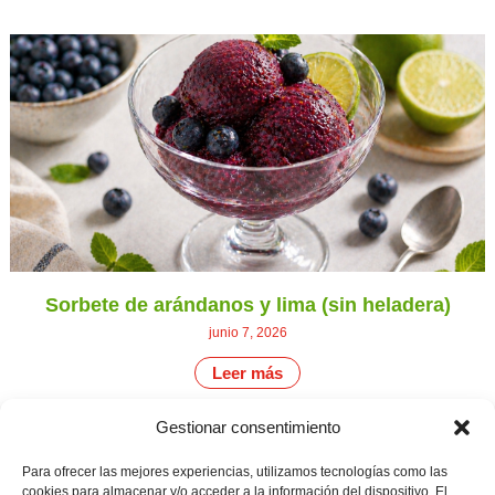
Sorbete de arándanos y lima (sin heladera)
junio 7, 2026
Leer más
Gestionar consentimiento
CONTÁCTANOS
Camino de
Para ofrecer las mejores experiencias, utilizamos tecnologías como las
Productores
Aviso legal
Montemayor s/n
cookies para almacenar y/o acceder a la información del dispositivo. El