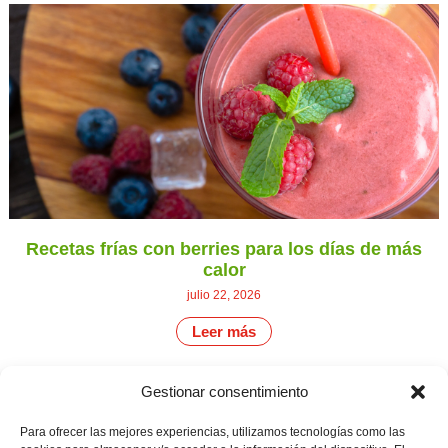
Recetas frías con berries para los días de más
calor
julio 22, 2026
Leer más
Gestionar consentimiento
CONTÁCTANOS
Camino de
Para ofrecer las mejores experiencias, utilizamos tecnologías como las
Productores
Aviso legal
Montemayor s/n