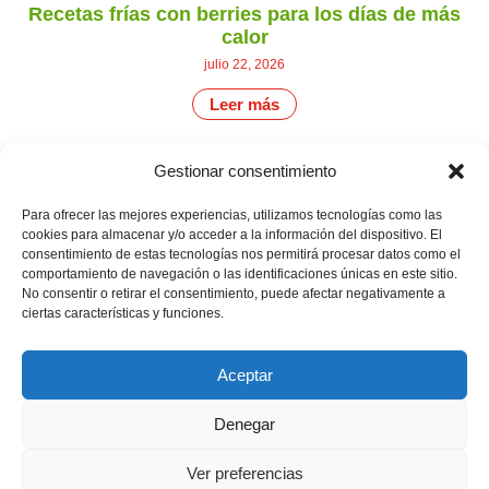
Recetas frías con berries para los días de más
calor
julio 22, 2026
Leer más
Gestionar consentimiento
CONTÁCTANOS
Camino de
Para ofrecer las mejores experiencias, utilizamos tecnologías como las
Productores
Aviso legal
Montemayor s/n
cookies para almacenar y/o acceder a la información del dispositivo. El
de
21800 Moguer.
Política de
consentimiento de estas tecnologías nos permitirá procesar datos como el
fresas,
Huelva ESPAÑA.
privacidad
comportamiento de navegación o las identificaciones únicas en este sitio.
frambuesas,
Canal de denuncias
arándanos
No consentir o retirar el consentimiento, puede afectar negativamente a
info@cunadeplatero.com
y
ciertas características y funciones.
+34 959 37 21
moras
desde
25
1988.
Aceptar
Calidad
MATERIALES
y
CORPORATIVOS
sostenibilidad
Denegar
Logotipo -
en
Dossier español -
cada
berry.
Dossier inglés
Ver preferencias