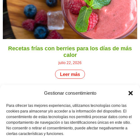
Recetas frías con berries para los días de más
calor
julio 22, 2026
Leer más
Gestionar consentimiento
CONTÁCTANOS
Camino de
Para ofrecer las mejores experiencias, utilizamos tecnologías como las
Productores
Aviso legal
Montemayor s/n
cookies para almacenar y/o acceder a la información del dispositivo. El
de
21800 Moguer.
Política de
consentimiento de estas tecnologías nos permitirá procesar datos como el
fresas,
Huelva ESPAÑA.
privacidad
comportamiento de navegación o las identificaciones únicas en este sitio.
frambuesas,
Canal de denuncias
No consentir o retirar el consentimiento, puede afectar negativamente a
arándanos
info@cunadeplatero.com
y
ciertas características y funciones.
+34 959 37 21
moras