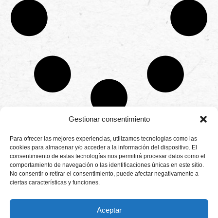
Gestionar consentimiento
CONTÁCTANOS
Para ofrecer las mejores experiencias, utilizamos tecnologías como las
Camino de
cookies para almacenar y/o acceder a la información del dispositivo. El
Productores
Aviso legal
Montemayor s/n
consentimiento de estas tecnologías nos permitirá procesar datos como el
de
21800 Moguer.
Política de
fresas,
comportamiento de navegación o las identificaciones únicas en este sitio.
Huelva ESPAÑA.
privacidad
frambuesas,
No consentir o retirar el consentimiento, puede afectar negativamente a
Canal de denuncias
arándanos
ciertas características y funciones.
info@cunadeplatero.com
Canal de denuncias
y
+34 959 37 21
moras
medio ambiente
desde
25
Aceptar
1988.