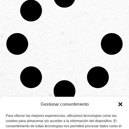
Gestionar consentimiento
CONTÁCTANOS
Para ofrecer las mejores experiencias, utilizamos tecnologías como las
Camino de
cookies para almacenar y/o acceder a la información del dispositivo. El
Productores
Aviso legal
Montemayor s/n
consentimiento de estas tecnologías nos permitirá procesar datos como el
de
21800 Moguer.
Política de