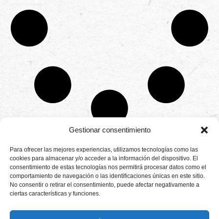
Gestionar consentimiento
CONTÁCTANOS
Para ofrecer las mejores experiencias, utilizamos tecnologías como las
Camino de
cookies para almacenar y/o acceder a la información del dispositivo. El
Productores
Aviso legal
Montemayor s/n
consentimiento de estas tecnologías nos permitirá procesar datos como el
de
21800 Moguer.
Política de
fresas,
comportamiento de navegación o las identificaciones únicas en este sitio.
Huelva ESPAÑA.
privacidad
frambuesas,
No consentir o retirar el consentimiento, puede afectar negativamente a
Canal de denuncias
arándanos
ciertas características y funciones.
info@cunadeplatero.com
Canal de denuncias
y
+34 959 37 21
moras
medio ambiente
desde
25