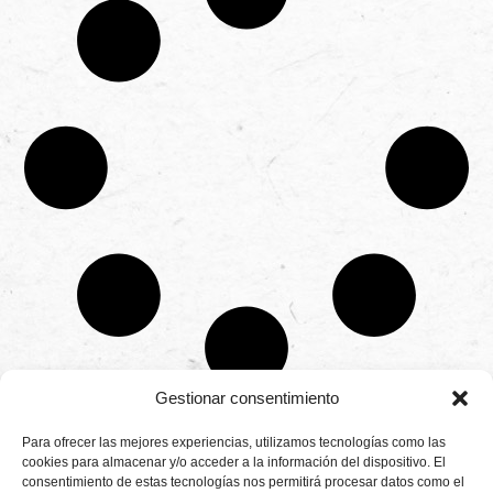
Gestionar consentimiento
CONTÁCTANOS
Para ofrecer las mejores experiencias, utilizamos tecnologías como las
Camino de
cookies para almacenar y/o acceder a la información del dispositivo. El
Productores
Aviso legal
Montemayor s/n
consentimiento de estas tecnologías nos permitirá procesar datos como el
de
21800 Moguer.
Política de