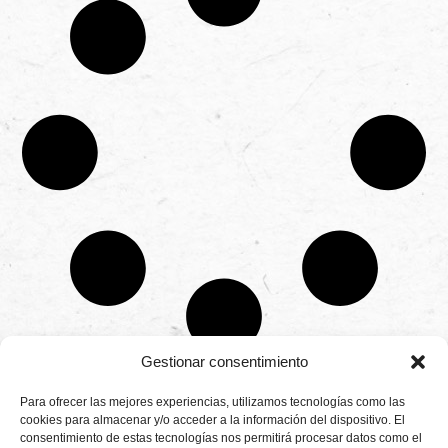
Gestionar consentimiento
CONTÁCTANOS
Para ofrecer las mejores experiencias, utilizamos tecnologías como las
Camino de
cookies para almacenar y/o acceder a la información del dispositivo. El
Productores
Aviso legal
Montemayor s/n
consentimiento de estas tecnologías nos permitirá procesar datos como el
de
21800 Moguer.
Política de