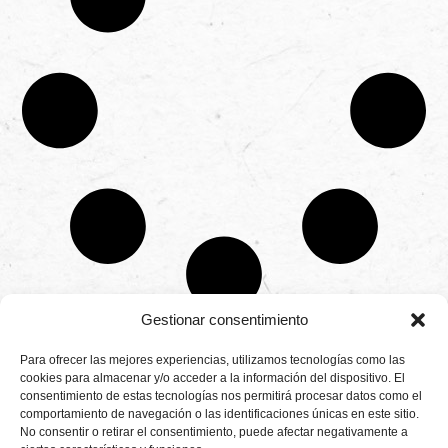
Gestionar consentimiento
CONTÁCTANOS
Para ofrecer las mejores experiencias, utilizamos tecnologías como las
Camino de
cookies para almacenar y/o acceder a la información del dispositivo. El
Productores
Aviso legal
Montemayor s/n
consentimiento de estas tecnologías nos permitirá procesar datos como el
de
21800 Moguer.
Política de
fresas,
comportamiento de navegación o las identificaciones únicas en este sitio.
Huelva ESPAÑA.
privacidad
frambuesas,
No consentir o retirar el consentimiento, puede afectar negativamente a
Canal de denuncias
arándanos