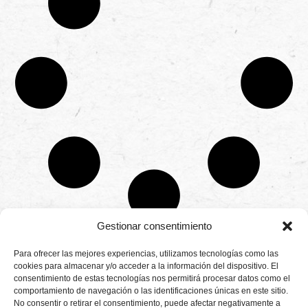
Gestionar consentimiento
CONTÁCTANOS
Para ofrecer las mejores experiencias, utilizamos tecnologías como las
Camino de
cookies para almacenar y/o acceder a la información del dispositivo. El
Productores
Aviso legal
Montemayor s/n
consentimiento de estas tecnologías nos permitirá procesar datos como el
de
21800 Moguer.
Política de
fresas,
comportamiento de navegación o las identificaciones únicas en este sitio.
Huelva ESPAÑA.
privacidad
frambuesas,
No consentir o retirar el consentimiento, puede afectar negativamente a