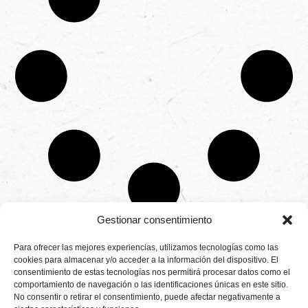
Gestionar consentimiento
CONTÁCTANOS
Para ofrecer las mejores experiencias, utilizamos tecnologías como las
Camino de
cookies para almacenar y/o acceder a la información del dispositivo. El
Productores
Aviso legal
Montemayor s/n
consentimiento de estas tecnologías nos permitirá procesar datos como el
de
21800 Moguer.
Política de
fresas,
comportamiento de navegación o las identificaciones únicas en este sitio.
Huelva ESPAÑA.
privacidad
frambuesas,
No consentir o retirar el consentimiento, puede afectar negativamente a
Canal de denuncias
arándanos