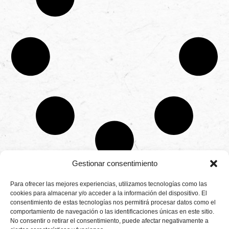
Gestionar consentimiento
CONTÁCTANOS
Para ofrecer las mejores experiencias, utilizamos tecnologías como las
Camino de
cookies para almacenar y/o acceder a la información del dispositivo. El
Productores
Aviso legal
Montemayor s/n
consentimiento de estas tecnologías nos permitirá procesar datos como el
de
21800 Moguer.
Política de
fresas,
comportamiento de navegación o las identificaciones únicas en este sitio.
Huelva ESPAÑA.
privacidad
frambuesas,
No consentir o retirar el consentimiento, puede afectar negativamente a
Canal de denuncias
arándanos