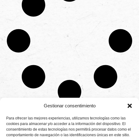
Gestionar consentimiento
CONTÁCTANOS
Para ofrecer las mejores experiencias, utilizamos tecnologías como las
Camino de
cookies para almacenar y/o acceder a la información del dispositivo. El
Productores
Aviso legal
Montemayor s/n
consentimiento de estas tecnologías nos permitirá procesar datos como el
de
21800 Moguer.
Política de
fresas,
comportamiento de navegación o las identificaciones únicas en este sitio.
Huelva ESPAÑA.
privacidad