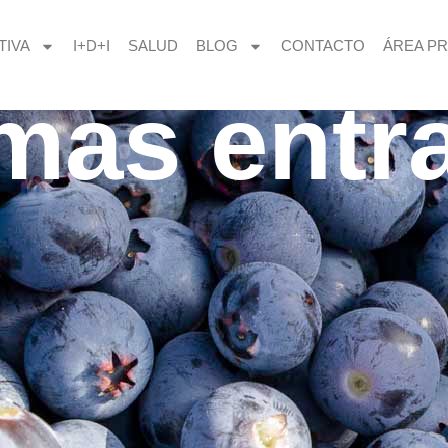
TIVA
I+D+I
SALUD
BLOG
CONTACTO
ÁREA PR
imas entr