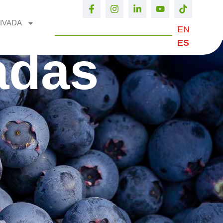
IVADA
EN
ES
adas