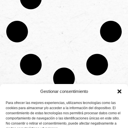
Gestionar consentimiento
CONTÁCTANOS
Para ofrecer las mejores experiencias, utilizamos tecnologías como las
Camino de
cookies para almacenar y/o acceder a la información del dispositivo. El
Productores
Aviso legal
Montemayor s/n
consentimiento de estas tecnologías nos permitirá procesar datos como el
de
21800 Moguer.
Política de
fresas,
comportamiento de navegación o las identificaciones únicas en este sitio.
Huelva ESPAÑA.
privacidad
frambuesas,
No consentir o retirar el consentimiento, puede afectar negativamente a
Canal de denuncias
arándanos