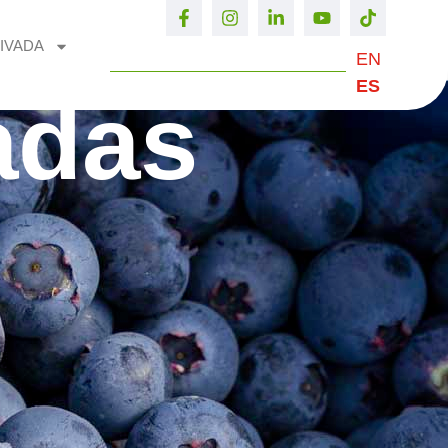
IVADA
EN
ES
adas