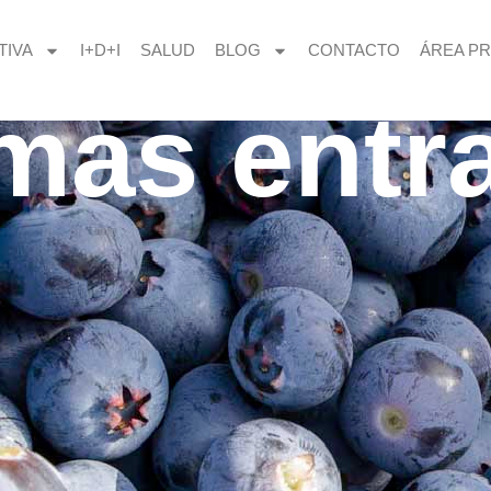
TIVA
I+D+I
SALUD
BLOG
CONTACTO
ÁREA PR
imas entr