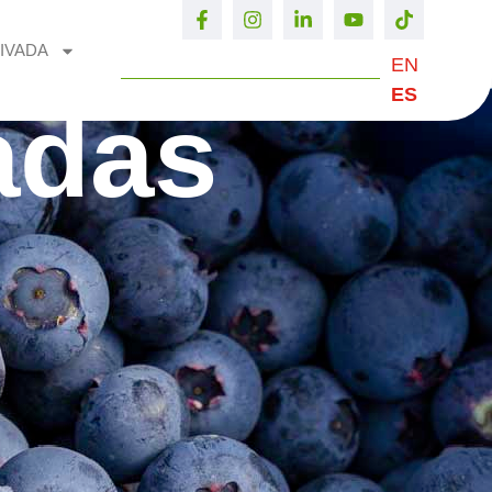
IVADA
EN
ES
adas