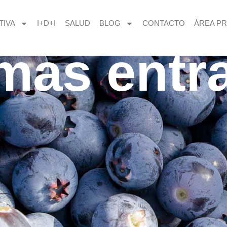
TIVA
I+D+I
SALUD
BLOG
CONTACTO
ÁREA PR
imas entr