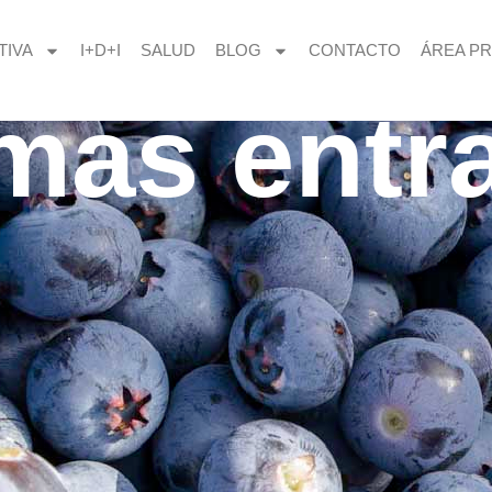
TIVA
I+D+I
SALUD
BLOG
CONTACTO
ÁREA PR
imas entr