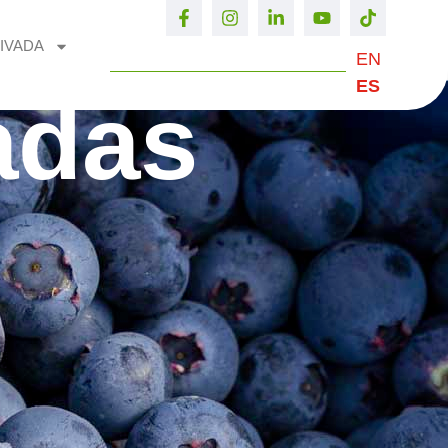
IVADA
EN
ES
adas