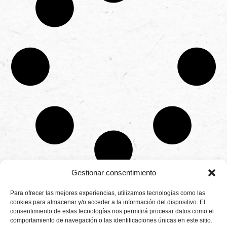
Gestionar consentimiento
CONTÁCTANOS
Para ofrecer las mejores experiencias, utilizamos tecnologías como las
Camino de
cookies para almacenar y/o acceder a la información del dispositivo. El
Productores
Aviso legal
Montemayor s/n
consentimiento de estas tecnologías nos permitirá procesar datos como el
de
21800 Moguer.
Política de
fresas,
comportamiento de navegación o las identificaciones únicas en este sitio.
Huelva ESPAÑA.
privacidad