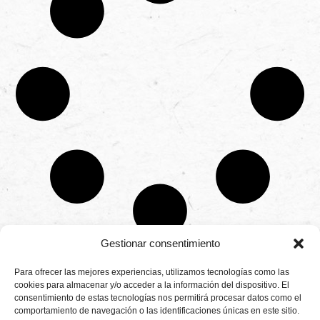
Gestionar consentimiento
CONTÁCTANOS
Para ofrecer las mejores experiencias, utilizamos tecnologías como las
Camino de
cookies para almacenar y/o acceder a la información del dispositivo. El
Productores
Aviso legal
Montemayor s/n
consentimiento de estas tecnologías nos permitirá procesar datos como el
de
21800 Moguer.
Política de
fresas,
comportamiento de navegación o las identificaciones únicas en este sitio.
Huelva ESPAÑA.
privacidad