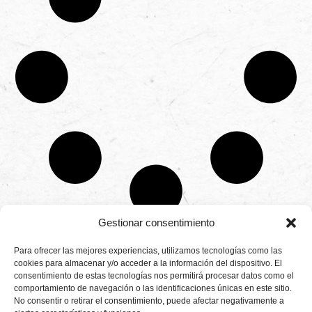
Gestionar consentimiento
CONTÁCTANOS
Para ofrecer las mejores experiencias, utilizamos tecnologías como las
Camino de
cookies para almacenar y/o acceder a la información del dispositivo. El
Productores
Aviso legal
Montemayor s/n
consentimiento de estas tecnologías nos permitirá procesar datos como el
de
21800 Moguer.
Política de
fresas,
comportamiento de navegación o las identificaciones únicas en este sitio.
Huelva ESPAÑA.
privacidad
frambuesas,
No consentir o retirar el consentimiento, puede afectar negativamente a
Canal de denuncias
arándanos