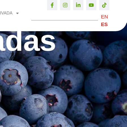
IVADA
EN
ES
adas