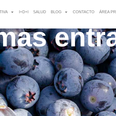
TIVA
I+D+I
SALUD
BLOG
CONTACTO
ÁREA PR
imas entr