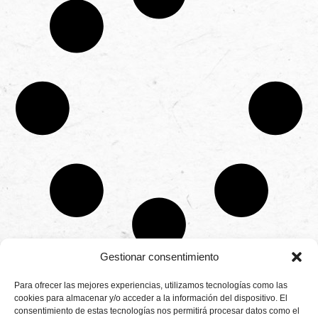
Gestionar consentimiento
CONTÁCTANOS
Para ofrecer las mejores experiencias, utilizamos tecnologías como las
Camino de
cookies para almacenar y/o acceder a la información del dispositivo. El
Productores
Aviso legal
Montemayor s/n
consentimiento de estas tecnologías nos permitirá procesar datos como el
de
21800 Moguer.
Política de