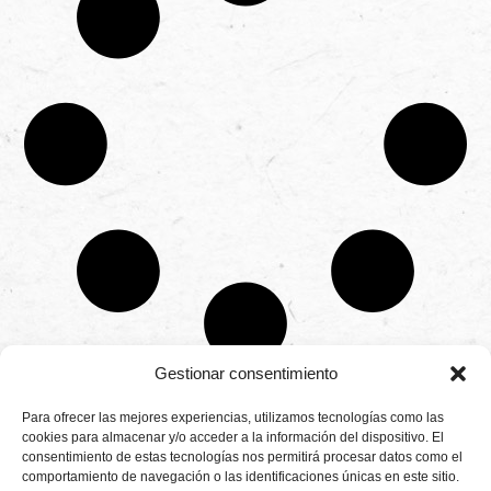
Gestionar consentimiento
CONTÁCTANOS
Para ofrecer las mejores experiencias, utilizamos tecnologías como las
Camino de
cookies para almacenar y/o acceder a la información del dispositivo. El
Productores
Aviso legal
Montemayor s/n
consentimiento de estas tecnologías nos permitirá procesar datos como el
de
21800 Moguer.
Política de
fresas,
comportamiento de navegación o las identificaciones únicas en este sitio.
Huelva ESPAÑA.
privacidad