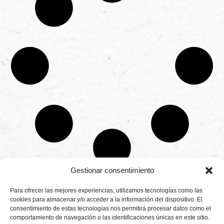
Gestionar consentimiento
CONTÁCTANOS
Para ofrecer las mejores experiencias, utilizamos tecnologías como las
Camino de
cookies para almacenar y/o acceder a la información del dispositivo. El
Productores
Aviso legal
Montemayor s/n
consentimiento de estas tecnologías nos permitirá procesar datos como el
de
21800 Moguer.
Política de
fresas,
comportamiento de navegación o las identificaciones únicas en este sitio.
Huelva ESPAÑA.
privacidad