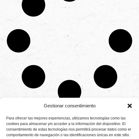
Gestionar consentimiento
CONTÁCTANOS
Para ofrecer las mejores experiencias, utilizamos tecnologías como las
Camino de
cookies para almacenar y/o acceder a la información del dispositivo. El
Productores
Aviso legal
Montemayor s/n
consentimiento de estas tecnologías nos permitirá procesar datos como el
de
21800 Moguer.
Política de
fresas,
comportamiento de navegación o las identificaciones únicas en este sitio.
Huelva ESPAÑA.
privacidad