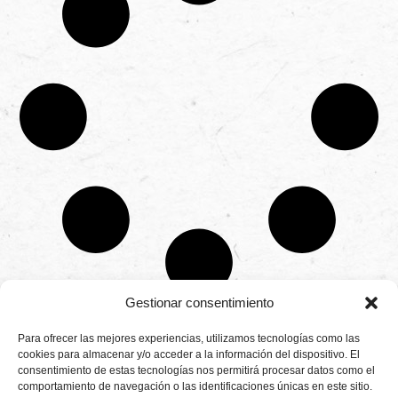
Gestionar consentimiento
CONTÁCTANOS
Para ofrecer las mejores experiencias, utilizamos tecnologías como las
Camino de
cookies para almacenar y/o acceder a la información del dispositivo. El
Productores
Aviso legal
Montemayor s/n
consentimiento de estas tecnologías nos permitirá procesar datos como el
de
21800 Moguer.
Política de
fresas,
comportamiento de navegación o las identificaciones únicas en este sitio.
Huelva ESPAÑA.
privacidad