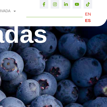
IVADA
EN
ES
adas