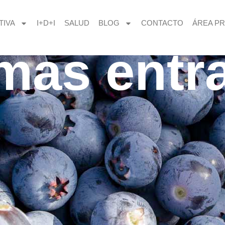
TIVA
I+D+I
SALUD
BLOG
CONTACTO
ÁREA PR
imas entr