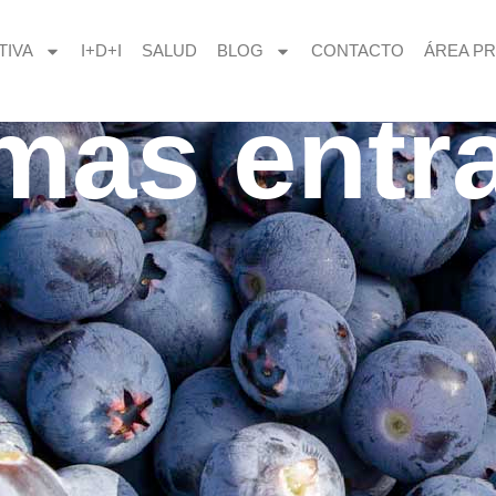
TIVA
I+D+I
SALUD
BLOG
CONTACTO
ÁREA PR
imas entr