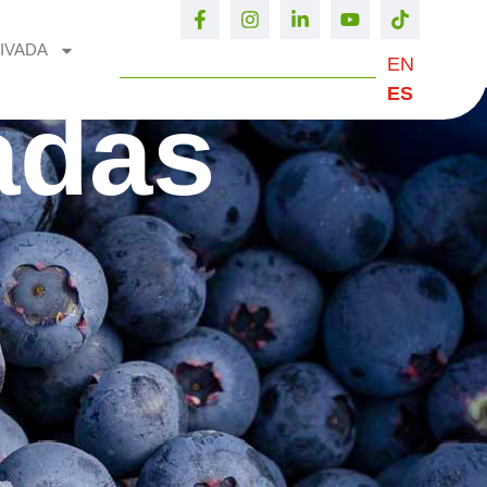
IVADA
EN
ES
adas