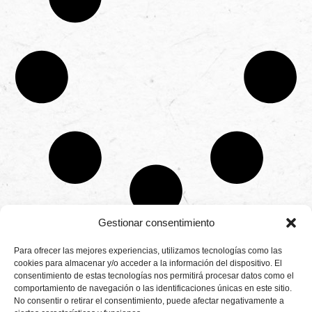
Gestionar consentimiento
CONTÁCTANOS
Para ofrecer las mejores experiencias, utilizamos tecnologías como las
Camino de
cookies para almacenar y/o acceder a la información del dispositivo. El
Productores
Aviso legal
Montemayor s/n
consentimiento de estas tecnologías nos permitirá procesar datos como el
de
21800 Moguer.
Política de
fresas,
comportamiento de navegación o las identificaciones únicas en este sitio.
Huelva ESPAÑA.
privacidad
frambuesas,
No consentir o retirar el consentimiento, puede afectar negativamente a
Canal de denuncias
arándanos