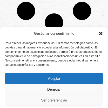
Gestionar consentimiento
CONTÁCTANOS
Para ofrecer las mejores experiencias, utilizamos tecnologías como las
Camino de
cookies para almacenar y/o acceder a la información del dispositivo. El
Productores
Aviso legal
Montemayor s/n
consentimiento de estas tecnologías nos permitirá procesar datos como el
de
21800 Moguer.
Política de
fresas,
comportamiento de navegación o las identificaciones únicas en este sitio.
Huelva ESPAÑA.
privacidad
frambuesas,
No consentir o retirar el consentimiento, puede afectar negativamente a
Canal de denuncias
arándanos
ciertas características y funciones.
info@cunadeplatero.com
Canal de denuncias
y
+34 959 37 21
moras
medio ambiente
desde
25
Aceptar
1988.
Calidad
MATERIALES
y
CORPORATIVOS
Denegar
sostenibilidad
Logotipo -
en
Dossier español -
cada
Ver preferencias
berry.
Dossier inglés