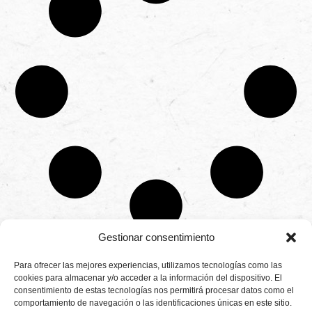
Gestionar consentimiento
CONTÁCTANOS
Para ofrecer las mejores experiencias, utilizamos tecnologías como las
Camino de
cookies para almacenar y/o acceder a la información del dispositivo. El
Productores
Aviso legal
Montemayor s/n
consentimiento de estas tecnologías nos permitirá procesar datos como el
de
21800 Moguer.
Política de
fresas,
comportamiento de navegación o las identificaciones únicas en este sitio.
Huelva ESPAÑA.
privacidad