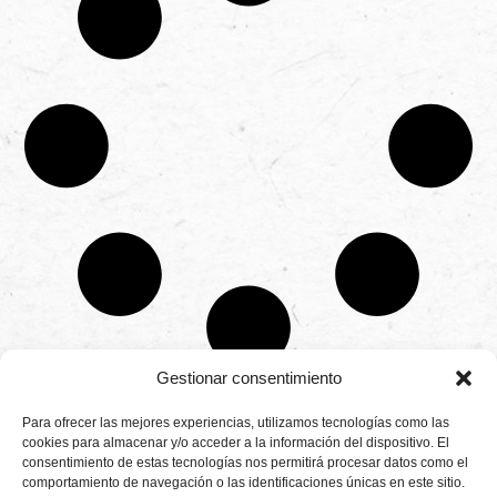
Gestionar consentimiento
CONTÁCTANOS
Para ofrecer las mejores experiencias, utilizamos tecnologías como las
Camino de
cookies para almacenar y/o acceder a la información del dispositivo. El
Productores
Aviso legal
Montemayor s/n
consentimiento de estas tecnologías nos permitirá procesar datos como el
de
21800 Moguer.
Política de
fresas,
comportamiento de navegación o las identificaciones únicas en este sitio.
Huelva ESPAÑA.
privacidad