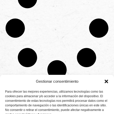
Gestionar consentimiento
CONTÁCTANOS
Para ofrecer las mejores experiencias, utilizamos tecnologías como las
Camino de
cookies para almacenar y/o acceder a la información del dispositivo. El
Productores
Aviso legal
Montemayor s/n
consentimiento de estas tecnologías nos permitirá procesar datos como el
de
21800 Moguer.
Política de
fresas,
comportamiento de navegación o las identificaciones únicas en este sitio.
Huelva ESPAÑA.
privacidad
frambuesas,
No consentir o retirar el consentimiento, puede afectar negativamente a
Canal de denuncias
arándanos