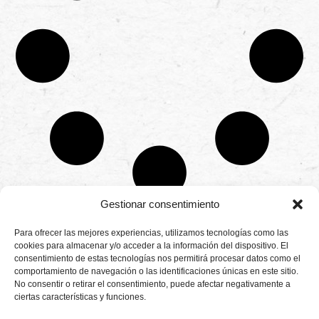
Gestionar consentimiento
CONTÁCTANOS
Para ofrecer las mejores experiencias, utilizamos tecnologías como las
Camino de
cookies para almacenar y/o acceder a la información del dispositivo. El
Productores
Aviso legal
Montemayor s/n
consentimiento de estas tecnologías nos permitirá procesar datos como el
de
21800 Moguer.
Política de
fresas,
comportamiento de navegación o las identificaciones únicas en este sitio.
Huelva ESPAÑA.
privacidad
frambuesas,
No consentir o retirar el consentimiento, puede afectar negativamente a
Canal de denuncias
arándanos
ciertas características y funciones.
info@cunadeplatero.com
Canal de denuncias
y
+34 959 37 21
moras
medio ambiente