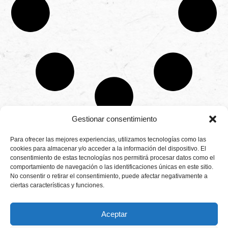
Gestionar consentimiento
CONTÁCTANOS
Para ofrecer las mejores experiencias, utilizamos tecnologías como las
Camino de
cookies para almacenar y/o acceder a la información del dispositivo. El
Productores
Aviso legal
Montemayor s/n
consentimiento de estas tecnologías nos permitirá procesar datos como el
de
21800 Moguer.
Política de
fresas,
comportamiento de navegación o las identificaciones únicas en este sitio.
Huelva ESPAÑA.
privacidad
frambuesas,
No consentir o retirar el consentimiento, puede afectar negativamente a
Canal de denuncias
arándanos
ciertas características y funciones.
info@cunadeplatero.com
Canal de denuncias
y
+34 959 37 21
moras
medio ambiente
desde
25
Aceptar
1988.
Calidad
MATERIALES