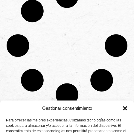
Gestionar consentimiento
CONTÁCTANOS
Para ofrecer las mejores experiencias, utilizamos tecnologías como las
Camino de
cookies para almacenar y/o acceder a la información del dispositivo. El
Productores
Aviso legal
Montemayor s/n
consentimiento de estas tecnologías nos permitirá procesar datos como el
de
21800 Moguer.
Política de