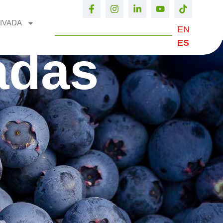
IVADA
EN
ES
adas