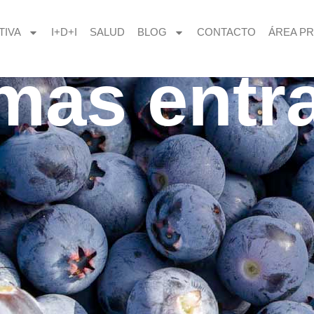
TIVA
I+D+I
SALUD
BLOG
CONTACTO
ÁREA PR
imas entr