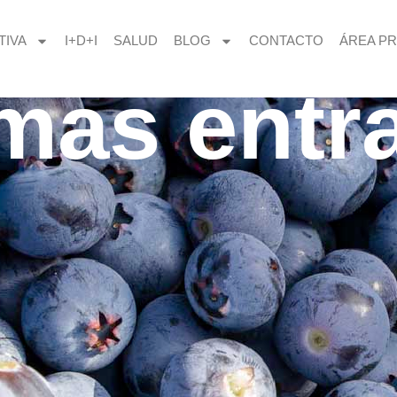
TIVA
I+D+I
SALUD
BLOG
CONTACTO
ÁREA PR
imas entr