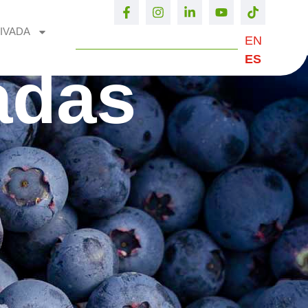
IVADA
EN
ES
adas