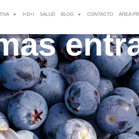
TIVA
I+D+I
SALUD
BLOG
CONTACTO
ÁREA PR
imas entr