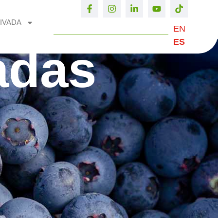
IVADA
EN
ES
adas