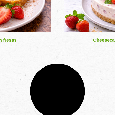
n fresas
Cheesecak