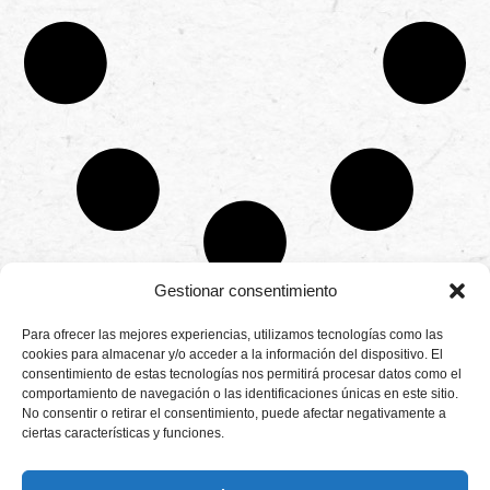
Gestionar consentimiento
CONTÁCTANOS
Para ofrecer las mejores experiencias, utilizamos tecnologías como las
Camino de
cookies para almacenar y/o acceder a la información del dispositivo. El
Productores
Aviso legal
Montemayor s/n
consentimiento de estas tecnologías nos permitirá procesar datos como el
de
21800 Moguer.
Política de
fresas,
comportamiento de navegación o las identificaciones únicas en este sitio.
Huelva ESPAÑA.
privacidad
frambuesas,
No consentir o retirar el consentimiento, puede afectar negativamente a
Canal de denuncias
arándanos
ciertas características y funciones.
info@cunadeplatero.com
Canal de denuncias
y
+34 959 37 21
moras
medio ambiente
desde
25