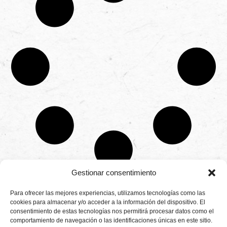
Gestionar consentimiento
CONTÁCTANOS
Para ofrecer las mejores experiencias, utilizamos tecnologías como las
Camino de
cookies para almacenar y/o acceder a la información del dispositivo. El
Productores
Aviso legal
Montemayor s/n
consentimiento de estas tecnologías nos permitirá procesar datos como el
de
21800 Moguer.
Política de
fresas,
comportamiento de navegación o las identificaciones únicas en este sitio.
Huelva ESPAÑA.
privacidad