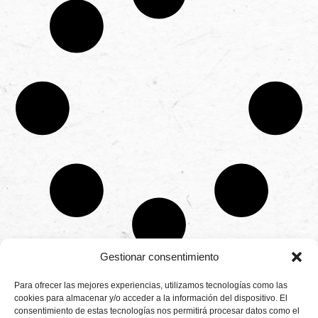
Gestionar consentimiento
CONTÁCTANOS
Para ofrecer las mejores experiencias, utilizamos tecnologías como las
Camino de
cookies para almacenar y/o acceder a la información del dispositivo. El
Productores
Aviso legal
Montemayor s/n
consentimiento de estas tecnologías nos permitirá procesar datos como el
de
21800 Moguer.
Política de