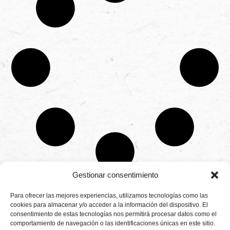
Gestionar consentimiento
CONTÁCTANOS
Para ofrecer las mejores experiencias, utilizamos tecnologías como las
Camino de
cookies para almacenar y/o acceder a la información del dispositivo. El
Productores
Aviso legal
Montemayor s/n
consentimiento de estas tecnologías nos permitirá procesar datos como el
de
21800 Moguer.
Política de
fresas,
comportamiento de navegación o las identificaciones únicas en este sitio.
Huelva ESPAÑA.
privacidad