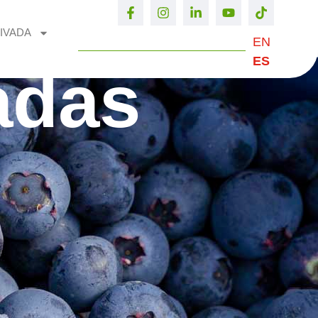
IVADA
EN
ES
adas