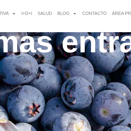
TIVA
I+D+I
SALUD
BLOG
CONTACTO
ÁREA PR
imas entr