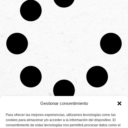
Gestionar consentimiento
CONTÁCTANOS
Para ofrecer las mejores experiencias, utilizamos tecnologías como las
Camino de
cookies para almacenar y/o acceder a la información del dispositivo. El
Productores
Aviso legal
Montemayor s/n
consentimiento de estas tecnologías nos permitirá procesar datos como el
de
21800 Moguer.
Política de